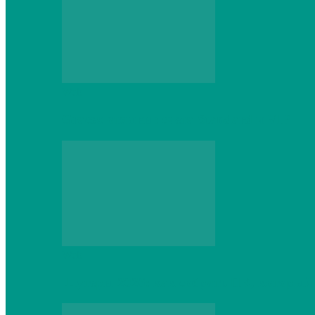
Web
Gracex отзывы: счета Standard и VIP
Web
Шутеры 2026: как собрать ПК, который 