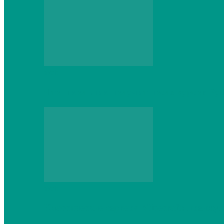
Web
Что школьник получит после курсов Py
Web
Классические сервера Minecraft: преиму