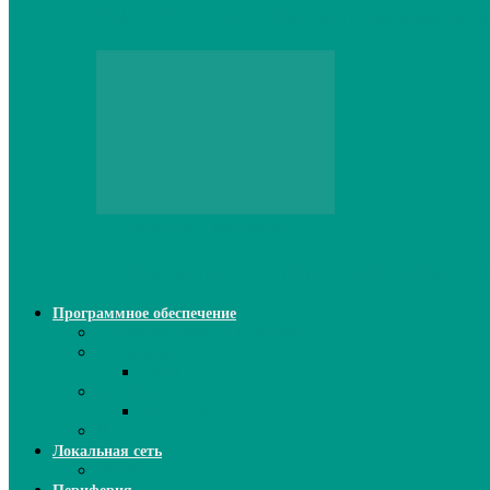
CNPS13X CPU Cooler: когда размер не и
Персональный компьютер
Проверка грамматики и пунктуации ИИ:
Программное обеспечение
Ключи активации программ
Прикладное ПО
Excel
Системное ПО
SQL Server
Язык C++
Локальная сеть
ВОЛП