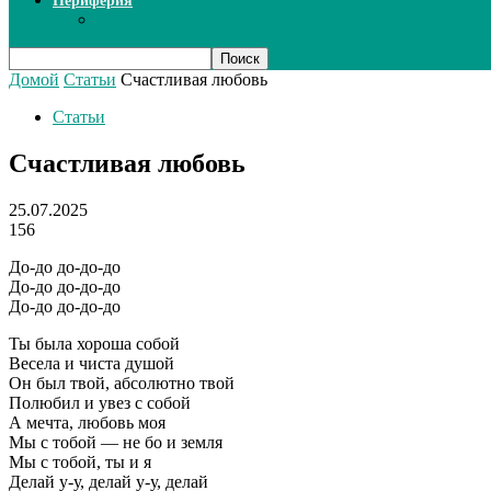
Периферия
Сканеры
Домой
Статьи
Счастливая любовь
Статьи
Счастливая любовь
25.07.2025
156
До-до до-до-до
До-до до-до-до
До-до до-до-до
Ты была хороша собой
Весела и чиста душой
Он был твой, абсолютно твой
Полюбил и увез с собой
А мечта, любовь моя
Мы с тобой — не бо и земля
Мы с тобой, ты и я
Делай у-у, делай у-у, делай